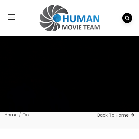
Home
/
On
Back To Home