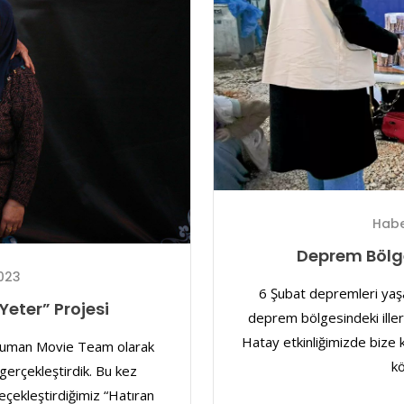
Habe
Deprem Bölg
023
6 Şubat depremleri ya
eter” Projesi
deprem bölgesindeki illerd
Hatay etkinliğimizde bize 
 Human Movie Team olarak
kö
 gerçekleştirdik. Bu kez
çekleştirdiğimiz “Hatıran