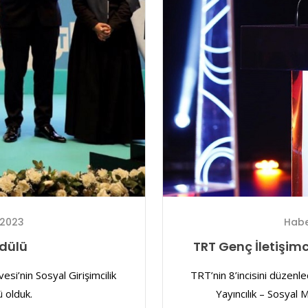
 2023
Habe
Ödülü
TRT Genç İletişim
i’nin Sosyal Girişimcilik
TRT’nin 8’incisini düzenled
 olduk.
Yayıncılık – Sosyal 