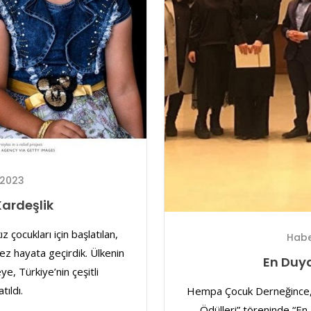
 2023
Kardeşlik
z çocukları için başlatılan,
Habe
kez hayata geçirdik. Ülkenin
En Duy
ye, Türkiye’nin çeşitli
tıldı.
Hempa Çocuk Derneğince, 2
Ödülleri” töreninde “En