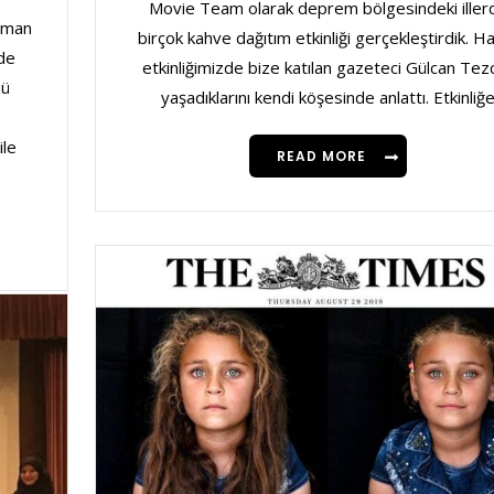
Movie Team olarak deprem bölgesindeki iller
uman
birçok kahve dağıtım etkinliği gerçekleştirdik. H
de
etkinliğimizde bize katılan gazeteci Gülcan Tez
zü
yaşadıklarını kendi köşesinde anlattı. Etkinliğ
ile
READ MORE