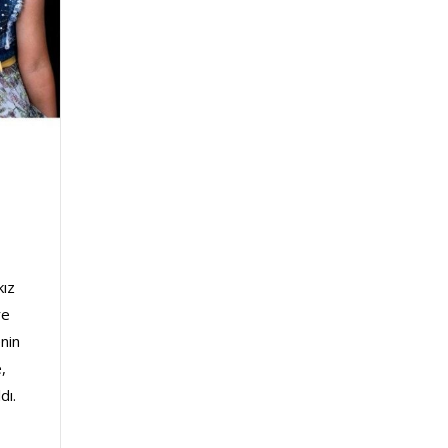
kız
re
enin
,
dı.