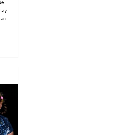
de
atay
can
e