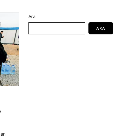
Ara
ARA
e
man