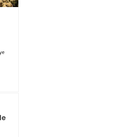
iye
de