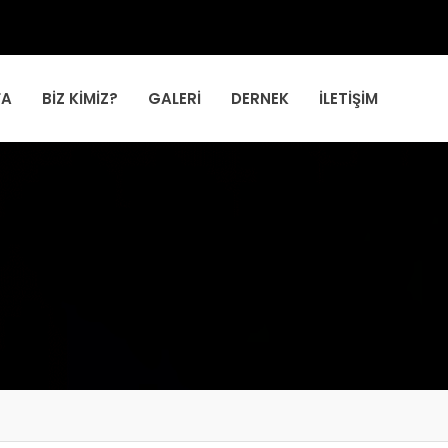
FA
BIZ KIMIZ?
GALERI
DERNEK
İLETIŞIM